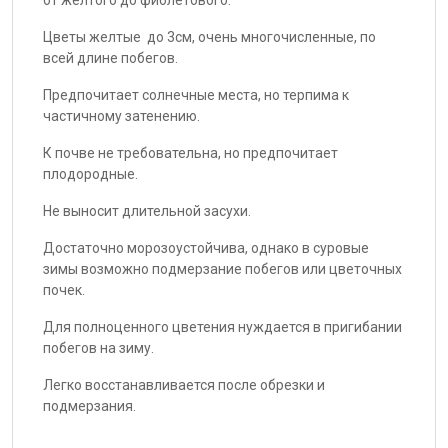
от желтого до фиолетового.
Цветы желтые до 3см, очень многочисленные, по
всей длине побегов.
Предпочитает солнечные места, но терпима к
частичному затенению.
К почве не требовательна, но предпочитает
плодородные.
Не выносит длительной засухи.
Достаточно морозоустойчива, однако в суровые
зимы возможно подмерзание побегов или цветочных
почек.
Для полноценного цветения нуждается в пригибании
побегов на зиму.
Легко восстанавливается после обрезки и
подмерзания.